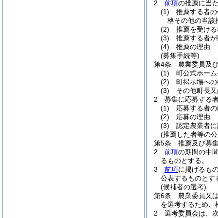
2
前項
の推薦に当
(1)
推薦する者の
格その他の当該
(2)
推薦を受ける
(3)
推薦する者が
(4)
推薦の理由
(募集手続等)
第4条
農業委員及
(1)
町公式ホーム
(2)
町掲示場への
(3)
その他町長又
2
募集に応募する
(1)
応募する者の
(2)
応募の理由
(3)
認定農業者に
(推薦した者等の公
第5条
推薦及び募
2
前項
の期間の中
るものとする。
3
前項
に掲げるも
公表するものとす
(候補者の選考)
第6条
農業委員又
を選考するため、
2
選考委員会は、