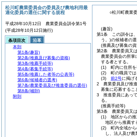
松川町農業委員会の委員及び農地利用最
適化委員の選任に関する規程
○松川町農業
平成28年10月12日 農業委員会訓令第1号
(趣旨)
(平成28年10月12日施行)
第1条
この訓令は
う。)
の候補者の選
条項目次
沿革
(推薦及び募集の資
本則
第2条
農業委員又
第1条
(趣旨)
農業委員会の所掌
第2条
(推薦及び募集の資格)
する者とする。
第3条
(推薦手続等)
(1)
町内に住所を
第4条
(募集手続等)
(2)
町の職員では
第5条
(推薦した者等の公表等)
(3)
前2号
に掲げ
第6条
(候補者の選考)
2
農業委員及び推
第7条
(農業委員及び推進委員の選任)
募集に応募するこ
第8条
(補則)
3
推進委員にあっ
附則
る。
(推薦手続等)
第3条
農業委員又
(1)
地区からの推
地区から推薦す
(2)
町内全域から
し、法人及び農