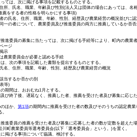
たっては、次に掲げる事項を記載するものとする。
住所、氏名、職業、年齢及び性別
(法人又は団体の場合にあっては、名
推薦をする者の性格を明らかにする事項)
者の氏名、住所、職業、年齢、性別、経歴及び農業経営の概況並びに認
同一の者について、農業委員及び推進委員の両方に推薦しているか否否
び推進委員の募集に当たっては、次に掲げる手続等により、町内の農業
ページ
掲示
は農業委員会が必要と認める手続
者は、次の事項を記載した書類を提出するものとする。
氏名、住所、職業、年齢、性別、経歴及び農業経営の概況
該当するか否かの別
表等)
集の期間は、おおむね1月とする。
間及び終了後、遅延なく、推薦した者、推薦を受けた者及び募集に応じ
ののほか、
第1項
の期間内に推薦を受けた者の数及びそのうちの認定農業
る。
は推進委員の推薦を受けた者及び募集に応募した者の数が定数を超えた
松川町農業委員等選考委員会
(以下「選考委員会」という。)
を置く。
次に掲げる事項について協議、検討する。