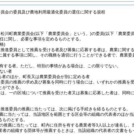
委員会の委員及び農地利用最適化委員の選任に関する規程
、松川町農業委員会
(以下「農業委員会」という。)
の委員
(以下「農業委
任に関し、必要な事項を定めるものとする。
格)
は推進委員として推薦を受ける者及び募集に応募する者は、農業に関す
に属する事項に関し、その職務を適切に行うことができる者で、農業委
有する者。
ただし、特別の事情がある場合は、この限りでない。
ない者
る者のほか、町長又は農業委員会が別に定める者
進委員の推薦の求め及び募集を同時に行う場合には、いずれかの推薦を
とができる。
ては、一の区域について推薦を受けた者又は募集に応募した者は、同時
は推進委員の推薦に当たっては、次に掲げる手続きを経るものとする。
薦に当たっては、当該地区を範囲とする区会等の組織の代表者のほか当
るものとする。
の推薦に当たっては、町内に住所を有する農業者等3人以上が連名し、
業者の組織する団体等が推薦するときは、当該組織の代表者の文書をも