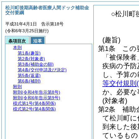
松川町後期高齢者医療人間ドック補助金
交付要綱
○松川町
平成31年4月1日 告示第18号
(令和6年3月25日施行)
(趣旨)
条項目次
沿革
第1条
この
本則
第1条
(趣旨)
「被保険者
第2条
(対象者)
第3条
(補助金の額)
疾病の予防
第4条
(交付申請及び決定)
し、予算の
第5条
(返還)
第6条
(補則)
等交付規則
附則
か、必要な
附則
(令和4年告示第8号)
附則
(令和6年告示第9号)
(対象者)
様式第1号
(第4条関係)
第2条
補助
様式第2号
(第4条関係)
て松川町に
到来した後
ているもの