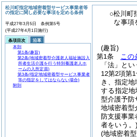
松川町指定地域密着型サービス事業者等
の指定に関し必要な事項を定める条例
○松川町
な事項
平成27年3月5日 条例第5号
(平成27年4月1日施行)
条項目次
沿革
(趣旨)
本則
第1条
(趣旨)
第1条
この
第2条
(地域密着型介護老人福祉施設入
所者生活介護を行う特別養護老人ホ
「法」とい
ームの入所定員)
12第2項第
第3条
(指定地域密着型サービス事業者
等の指定をしてはならない場合)
き、指定地
附則
する指定地
型介護予防
地域密着型
防支援事業
者をいう。
(地域密着