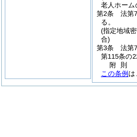
老人ホーム
第2条
法第
る。
(指定地域
合)
第3条
法第
第115条
附
則
この条例
は