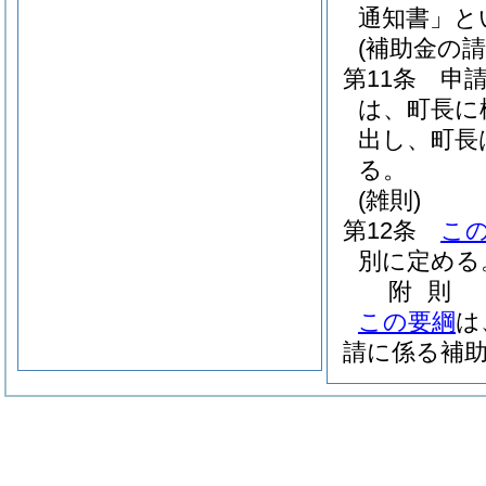
通知書」と
(補助金の請
第11条
申
は、町長に
出し、町長
る。
(雑則)
第12条
こ
別に定める
附
則
この要綱
は
請に係る補