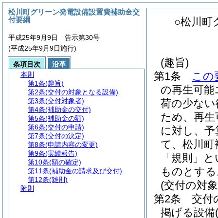
松川町グリーン発電設備設置費補助金交
付要綱
○松川町
平成25年9月9日 告示第30号
(平成25年9月9日施行)
(趣旨)
条項目次
沿革
第1条
この
本則
第1条
(趣旨)
の再生可能
第2条
(交付の対象となる設備)
第3条
(交付対象者)
荷の少ない
第4条
(補助金の交付)
ため、再生
第5条
(補助金の額)
第6条
(交付の申請)
に対し、予
第7条
(交付の決定)
て、松川町
第8条
(申請内容の変更)
第9条
(実績報告)
「規則」と
第10条
(額の確定)
ものとする
第11条
(補助金の請求及び交付)
第12条
(雑則)
(交付の対
附則
第2条
交付
掲げる設備