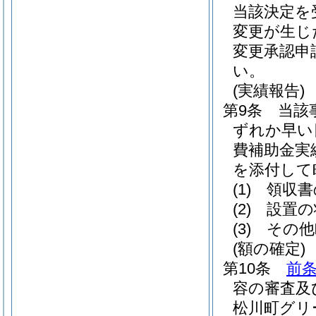
当該決定を
変更が生じ
変更承認申
い。
(実績報告)
第9条
当該
ずれか早い
費補助金実
を添付して
(1)
領収書
(2)
設置の
(3)
その他
(額の確定)
第10条
前
容の審査及
松川町グリ