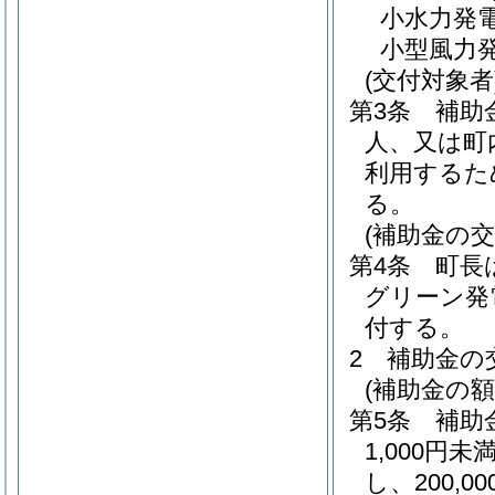
小水力発
小型風力
(交付対象者
第3条
補助
人、又は町
利用するた
る。
(補助金の交
第4条
町長
グリーン発
付する。
2
補助金の
(補助金の額
第5条
補助
1,000
し、200,