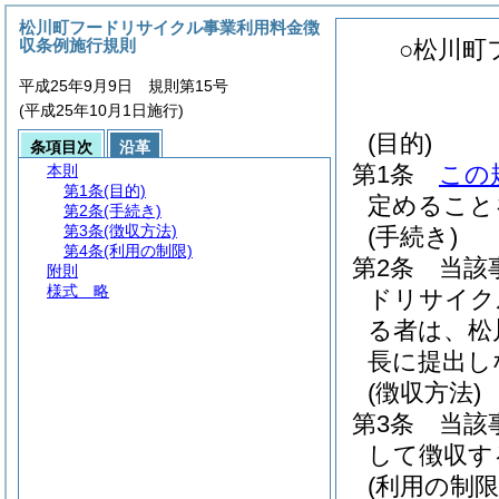
松川町フードリサイクル事業利用料金徴
収条例施行規則
○松川町
平成25年9月9日 規則第15号
(平成25年10月1日施行)
(目的)
条項目次
沿革
第1条
この
本則
第1条
(目的)
定めること
第2条
(手続き)
第3条
(徴収方法)
(手続き)
第4条
(利用の制限)
第2条
当該
附則
様式 略
ドリサイク
る者は、松
長に提出し
(徴収方法)
第3条
当該
して徴収す
(利用の制限