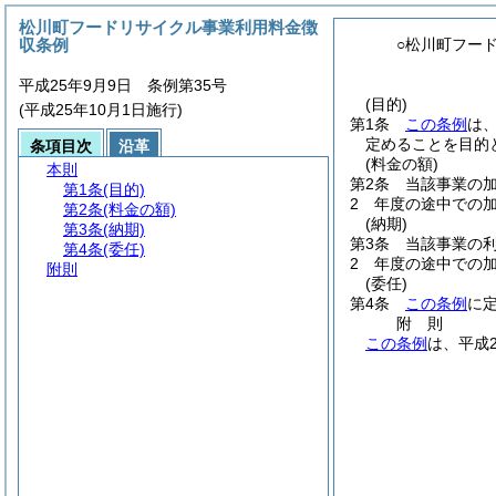
松川町フードリサイクル事業利用料金徴
収条例
○松川町フー
平成25年9月9日 条例第35号
(目的)
(平成25年10月1日施行)
第1条
この条例
は
定めることを目的
条項目次
沿革
(料金の額)
本則
第2条
当該事業の加
第1条
(目的)
2
年度の途中での加
第2条
(料金の額)
(納期)
第3条
(納期)
第3条
当該事業の利
第4条
(委任)
2
年度の途中での
附則
(委任)
第4条
この条例
に
附
則
この条例
は、平成