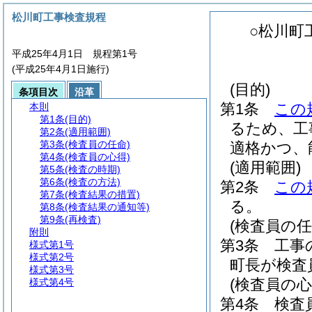
松川町工事検査規程
○松川町
平成25年4月1日 規程第1号
(平成25年4月1日施行)
(目的)
条項目次
沿革
第1条
この
本則
第1条
(目的)
るため、工
第2条
(適用範囲)
第3条
(検査員の任命)
適格かつ、
第4条
(検査員の心得)
(適用範囲)
第5条
(検査の時期)
第6条
(検査の方法)
第2条
この
第7条
(検査結果の措置)
る。
第8条
(検査結果の通知等)
第9条
(再検査)
(検査員の任
附則
第3条
工事
様式第1号
様式第2号
町長が検査
様式第3号
(検査員の心
様式第4号
第4条
検査