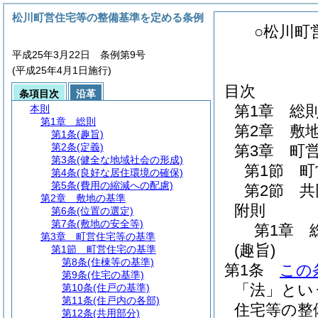
松川町営住宅等の整備基準を定める条例
○松川町
平成25年3月22日 条例第9号
(平成25年4月1日施行)
目次
条項目次
沿革
第1章
総
本則
第1章
総則
第2章
敷
第1条
(趣旨)
第2条
(定義)
第3章
町
第3条
(健全な地域社会の形成)
第1節
町
第4条
(良好な居住環境の確保)
第5条
(費用の縮減への配慮)
第2節
共
第2章
敷地の基準
附則
第6条
(位置の選定)
第7条
(敷地の安全等)
第1章
第3章
町営住宅等の基準
(趣旨)
第1節
町営住宅の基準
第8条
(住棟等の基準)
第1条
この
第9条
(住宅の基準)
「法」とい
第10条
(住戸の基準)
第11条
(住戸内の各部)
住宅等の整
第12条
(共用部分)