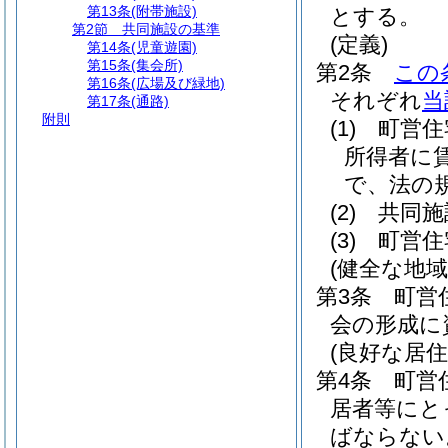
第13条
(附帯施設)
とする。
第2節
共同施設の基準
(定義)
第14条
(児童遊園)
第15条
(集会所)
第2条
この
第16条
(広場及び緑地)
それぞれ
当
第17条
(通路)
附則
(1)
町営住
所得者に
で、法の
(2)
共同施
(3)
町営住
(健全な地域
第3条
町営
会の形成に
(良好な居住
第4条
町営
居者等にと
ばならない