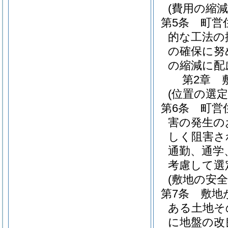
(費用の縮減
第5条
町営
的な工法の
の確保に努
の縮減に配
第2章
(位置の選定
第6条
町営
害の発生の
しく阻害さ
通勤、通学
考慮して選
(敷地の安全
第7条
敷地
ある土地そ
に地盤の改