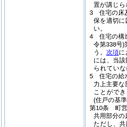
置が講じら
3
住宅の床
保を適切に
い。
4
住宅の構
令第338号)
う。
次項
に
には、当該
られていな
5
住宅の給
力上主要な
ことができ
(住戸の基準
第10条
町
共用部分の
ただし、共