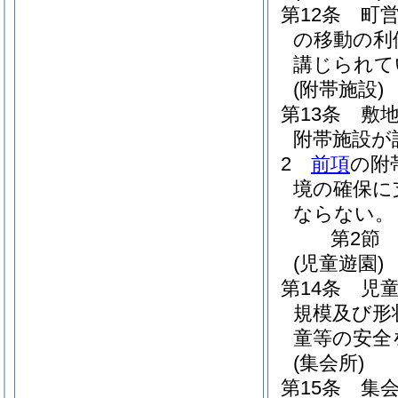
第12条
町
の移動の利
講じられて
(附帯施設)
第13条
敷
附帯施設が
2
前項
の附
境の確保に
ならない。
第2節
(児童遊園)
第14条
児
規模及び形
童等の安全
(集会所)
第15条
集