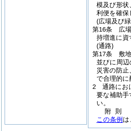
模及び形状
利便を確保
(広場及び緑
第16条
広
持増進に資
(通路)
第17条
敷
並びに周辺
災害の防止
で合理的に
2
通路にお
要な補助手
い。
附
則
この条例
は