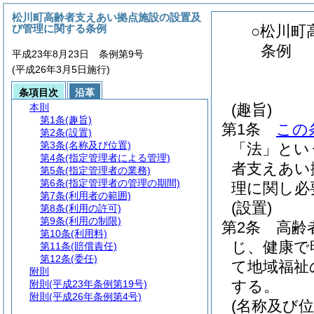
松川町高齢者支えあい拠点施設の設置及
び管理に関する条例
○松川町
条例
平成23年8月23日 条例第9号
(平成26年3月5日施行)
条項目次
沿革
(趣旨)
本則
第1条
(趣旨)
第1条
この
第2条
(設置)
第3条
(名称及び位置)
「法」とい
第4条
(指定管理者による管理)
者支えあい
第5条
(指定管理者の業務)
第6条
(指定管理者の管理の期間)
理に関し必
第7条
(利用者の範囲)
(設置)
第8条
(利用の許可)
第9条
(利用の制限)
第2条
高齢
第10条
(利用料)
じ、健康で
第11条
(賠償責任)
第12条
(委任)
て地域福祉
附則
する。
附則
(平成23年条例第19号)
附則
(平成26年条例第4号)
(名称及び位