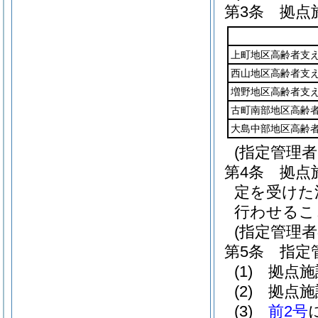
第3条
拠点
上町地区高齢者支
西山地区高齢者支
増野地区高齢者支
古町南部地区高齢
大島中部地区高齢
(指定管理
第4条
拠点
定を受けた
行わせるこ
(指定管理者
第5条
指定
(1)
拠点施
(2)
拠点施
(3)
前2号