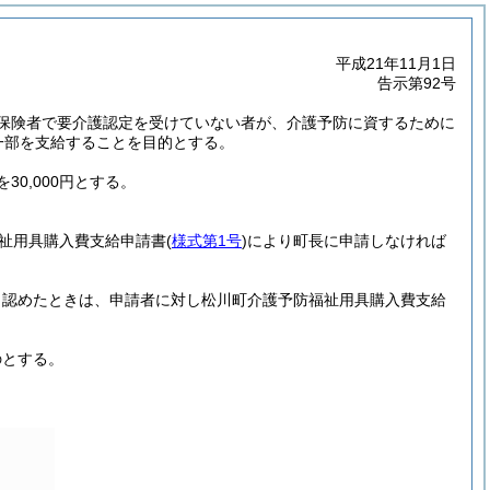
平成21年11月1日
告示第92号
被保険者で要介護認定を受けていない者が、介護予防に資するために
一部を支給することを目的とする。
30,000円とする。
祉用具購入費支給申請書
(
様式第1号
)
により町長に申請しなければ
と認めたときは、申請者に対し松川町介護予防福祉用具購入費支給
のとする。