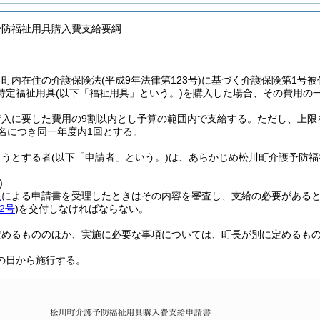
予防福祉用具購入費支給要綱
、町内在住の介護保険法
(平成9年法律第123号)
に基づく介護保険第1号
特定福祉用具
(以下「福祉用具」という。)
を購入した場合、その費用の
購入に要した費用の9割以内とし予算の範囲内で支給する。
ただし、上限を
名につき同一年度内1回とする。
ようとする者
(以下「申請者」という。)
は、あらかじめ松川町介護予防福
)
条
による申請書を受理したときはその内容を審査し、支給の必要がある
2号
)
を交付しなければならない。
定めるもののほか、実施に必要な事項については、町長が別に定めるも
の日から施行する。