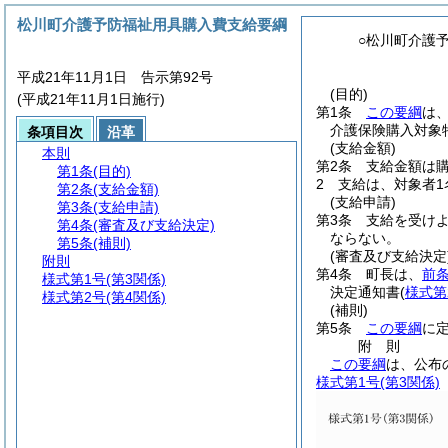
松川町介護予防福祉用具購入費支給要綱
○松川町介護
平成21年11月1日 告示第92号
(目的)
(平成21年11月1日施行)
第1条
この要綱
は
介護保険購入対象
条項目次
沿革
(支給金額)
本則
第2条
支給金額は
第1条
(目的)
2
支給は、対象者1
第2条
(支給金額)
(支給申請)
第3条
(支給申請)
第3条
支給を受け
第4条
(審査及び支給決定)
ならない。
第5条
(補則)
(審査及び支給決定
附則
第4条
町長は、
前
様式第1号
(第3関係)
決定通知書
(
様式第
様式第2号
(第4関係)
(補則)
第5条
この要綱
に
附
則
この要綱
は、公布
様式第1号
(第3関係)