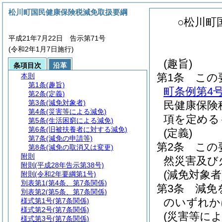
松川町国民健康保険税減免取扱要綱
○松川町
平成21年7月22日 告示第71号
(令和2年1月7日施行)
(趣旨)
条項目次
沿革
第1条
この
本則
第1条
(趣旨)
町条例第4
第2条
(定義)
第3条
(減免対象者)
民健康保険
第4条
(災害等による減免)
項を定める
第5条
(生活困窮による減免)
第6条
(旧被扶養者に対する減免)
(定義)
第7条
(減免の申請等)
第2条
この
第8条
(減免の取消又は変更)
附則
然災害及び
附則
(平成28年告示第38号)
(減免対象者
附則
(令和2年要綱第1号)
別表第1
(第4条、第7条関係)
第3条
減免
別表第2
(第5条、第7条関係)
のいずれか
様式第1号
(第7条関係)
様式第2号
(第7条関係)
(災害等によ
様式第3号
(第7条関係)