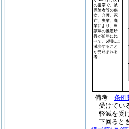
の世帯で、被
保険者等の疾
病、介護、死
亡、失業、廃
業により、当
該年の推定所
得が前年に比
べて、5割以上
減少すること
が見込まれる
者
備考
条例
受けてい
軽減を受
下回ると