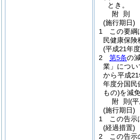
とき。
附
則
(施行期日)
1
この要綱
民健康保険
(平成21年
2
第5条
の
業」につい
から平成2
年度分国民
もの)
を減
附
則
(
(施行期日)
1
この告示
(経過措置)
2
この告示