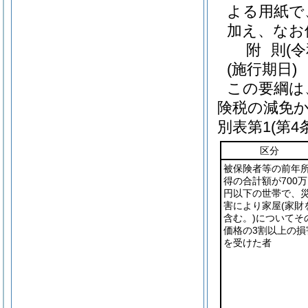
よる用紙で
加え、なお
附
則
(
(施行期日)
この要綱は
険税の減免
別表第1
(第4
区分
被保険者等の前年
得の合計額が700万
円以下の世帯で、
害により家屋
(家財
含む。)
についてそ
価格の3割以上の損
を受けた者