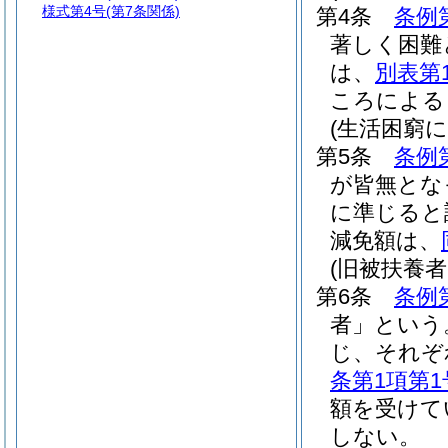
様式第4号
(第7条関係)
第4条
条例
著しく困難
は、
別表第
ころによる
(生活困窮に
第5条
条例
が皆無とな
に準じると
減免額は、
(旧被扶養
第6条
条例
者」という
じ、それぞ
条第1項第1
額を受けて
しない。