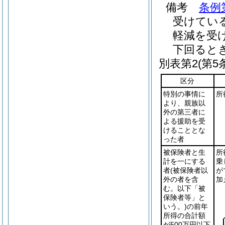
備考
条例
受けてい
軽減を受
下回ると
別表第2
(第5
区分
特別の事情に
所
より、親族以
外の第三者に
よる援助を受
けることとな
った者
被保険者と生
所
計を一にする
乗
者
(被保険者以
が
外の者を含
加
む。以下「被
保険者等」と
いう。)
の前年
所得の合計額
が500万円以下