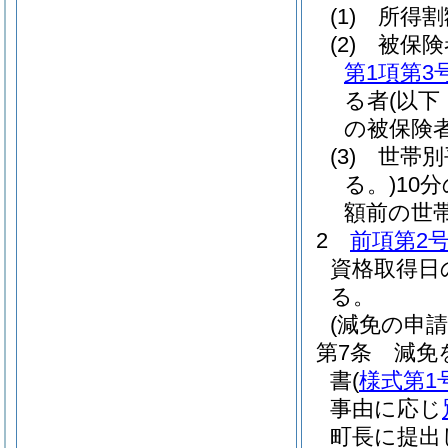
(1)
所得割
(2)
被保険
第1項第3
る者
(以
の被保険者
(3)
世帯別
る。)
10
額前の世帯
2
前項第2
資格取得日
る。
(減免の申請
第7条
減免
書
(
様式第1
事由に応じ
町長に提出