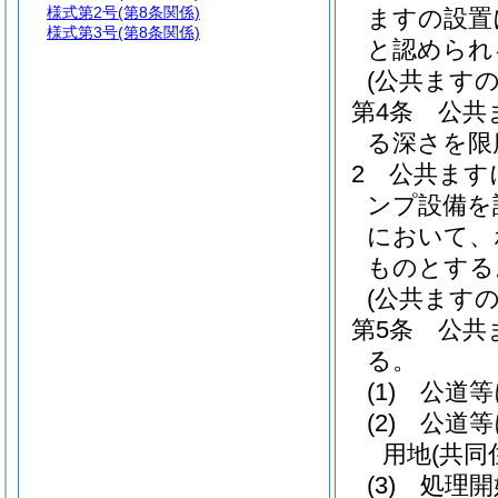
様式第2号
(第8条関係)
ますの設置
様式第3号
(第8条関係)
と認められ
(公共ますの
第4条
公共
る深さを限
2
公共ます
ンプ設備を
において、
ものとする
(公共ますの
第5条
公共
る。
(1)
公道等
(2)
公道等
用地
(共
(3)
処理開