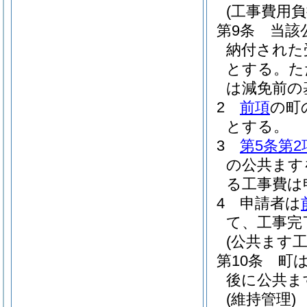
(工事費用負
第9条
当該
納付された
とする。
た
は減免前の
2
前項
の町
とする。
3
第5条第2
の公共ます
る工事費は
4
申請者は
て、工事完
(公共ます
第10条
町
後に公共ま
(維持管理)