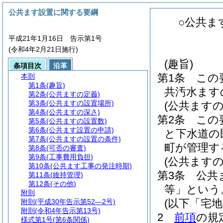
公共ます設置に関する要綱
○公共ま
平成21年1月16日 告示第1号
(令和4年2月21日施行)
(趣旨)
条項目次
沿革
第1条
この
本則
第1条
(趣旨)
共汚水ます
第2条
(公共ますの定義)
第3条
(公共ますの設置場所)
(公共ますの
第4条
(公共ますの深さ)
第2条
この
第5条
(公共ますの設置数)
第6条
(公共ます設置の申請)
と下水道の
第7条
(公共ますの設置の条件)
町が管理す
第8条
(可否の審査)
第9条
(工事費用負担)
(公共ますの
第10条
(公共ます工事の発注時期)
第3条
公共
第11条
(維持管理)
第12条
(その他)
等」という
附則
(以下「宅
附則
(平成30年告示第52―2号)
附則
(令和4年告示第13号)
2
前項
の規
様式第1号
(第6条関係)