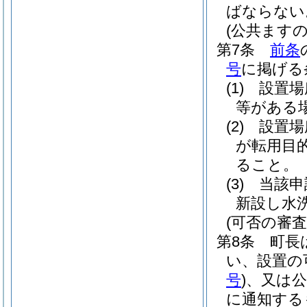
ばならない
(公共ます
第7条
前条
号
に掲げる
(1)
設置場
等がある
(2)
設置場
が転用目
ること。
(3)
当該申
新設し水
(可否の審査
第8条
町長
い、設置の
号
)
、又は公
に通知する