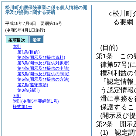
松川町介護保険事業に係る個人情報の開
示及び提供に関する要綱
○松川町
る要綱
平成18年7月6日 要綱第15号
(令和5年4月1日施行)
条項目次
沿革
(目的)
本則
第1条
(目的)
第1条
この
第2条
(開示及び提供資料)
第3条
(開示及び提供対象者)
律第57号)
第4条
(開示及び提供の申請)
権利利益の
第5条
(開示及び提供の制限)
第6条
(開示及び提供の方法)
「認定情報
第7条
(遵守事項)
う認定情報
第8条
(補則)
附則
滑に事務を
附則
(令和5年要綱第1号)
保護するこ
様式第1号
(開示及び提
第2条
開示
(1)
認定調