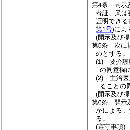
第4条
開示
者証、又は
証明できる
第1号
)
によ
(開示及び提
第5条
次に
のとする。
(1)
要介護
の同意欄
(2)
主治医
ることの
(開示及び提
第6条
開示
かによる。
る。
(遵守事項)