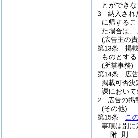
とができな
3
納入され
に帰するこ
た場合は、
(広告主の責
第13条
掲
ものとする
(所掌事務)
第14条
広
掲載可否決
課において
2
広告の掲
(その他)
第15条
こ
事項は別に
附
則