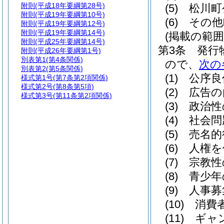
附則
(平成18年要綱第28号)
(5)
松川町
附則
(平成19年要綱第10号)
(6)
その他
附則
(平成19年要綱第12号)
附則
(平成19年要綱第14号)
(掲載の範囲
附則
(平成25年要綱第14号)
第3条
発行
附則
(平成26年要綱第1号)
別表第1
(第4条関係)
ので、
次の
別表第2
(第5条関係)
(1)
公序良
様式第1号
(第7条第2項関係)
様式第2号
(第8条第5項)
(2)
広告の
様式第3号
(第11条第2項関係)
(3)
政治性
(4)
社会問
(5)
売名的
(6)
人権を
(7)
宗教性
(8)
青少年
(9)
人事募
(10)
消費
(11)
ギャ