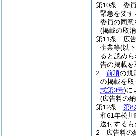
第10条
委
緊急を要す
委員の同意
(掲載の取消
第11条
広
企業等
(以
ると認めら
告の掲載を
2
前項
の規
の掲載を取
式第3号
)
に
(広告料の納
第12条
第8
和61年松川
送付するも
2
広告料の