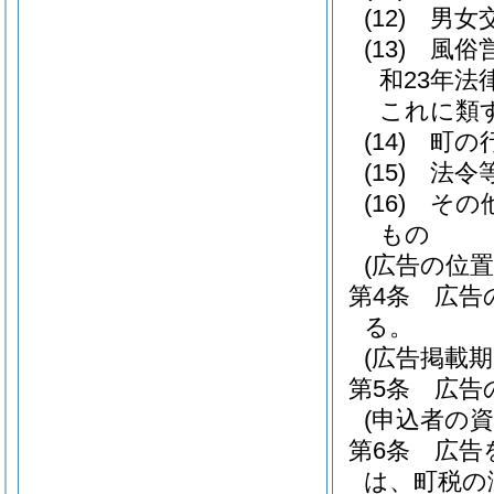
(12)
男女
(13)
風俗
和23年法律
これに類
(14)
町の
(15)
法令
(16)
その
もの
(広告の位置
第4条
広告
る。
(広告掲載期
第5条
広告
(申込者の資
第6条
広告
は、町税の