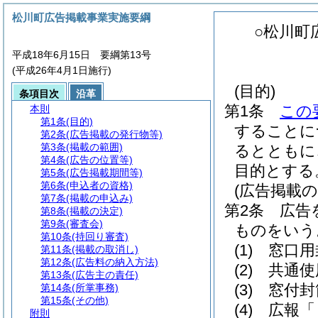
松川町広告掲載事業実施要綱
○松川町
平成18年6月15日 要綱第13号
(平成26年4月1日施行)
(目的)
条項目次
沿革
第1条
この
本則
第1条
(目的)
することに
第2条
(広告掲載の発行物等)
第3条
(掲載の範囲)
るとともに
第4条
(広告の位置等)
目的とする
第5条
(広告掲載期間等)
第6条
(申込者の資格)
(広告掲載の
第7条
(掲載の申込み)
第2条
広告
第8条
(掲載の決定)
第9条
(審査会)
ものをいう
第10条
(持回り審査)
(1)
窓口用
第11条
(掲載の取消し)
第12条
(広告料の納入方法)
(2)
共通使
第13条
(広告主の責任)
(3)
窓付封
第14条
(所掌事務)
第15条
(その他)
(4)
広報「
附則