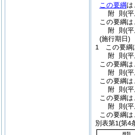
この要綱
は
附
則
(
この要綱は
附
則
(
(施行期日)
1
この要綱
附
則
(
この要綱は
附
則
(
この要綱は
附
則
(
この要綱は
附
則
(
この要綱は
別表第1
(第4
種類