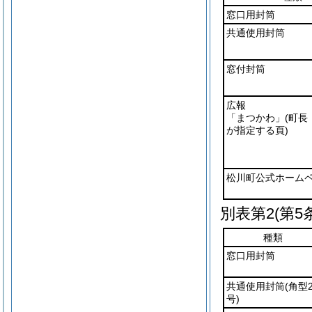
窓口用封筒
共通使用封筒
窓付封筒
広報
「まつかわ」
(町長
が指定する頁)
松川町公式ホーム
別表第2
(第5
種類
窓口用封筒
共通使用封筒
(角型
号)