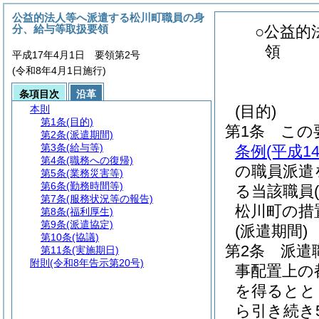
公益的法人等へ派遣する松川町職員の身
分、給与等取扱要領
○公益的
領
平成17年4月1日 要領第2号
(令和8年4月1日施行)
条項目次
沿革
(目的)
本則
第1条
(目的)
第1条
この
第2条
(派遣期間)
第3条
(給与等)
条例
(平成1
第4条
(職務への復帰)
の職員派遣
第5条
(業務災害等)
第6条
(勤務時間等)
る当該職員
第7条
(服務状況等の報告)
松川町の措
第8条
(福利厚生)
第9条
(派遣協定)
(派遣期間)
第10条
(協議)
第2条
派遣
第11条
(実施期日)
附則
(令和8年告示第20号)
事配置上の
を得るとと
ら引き続き