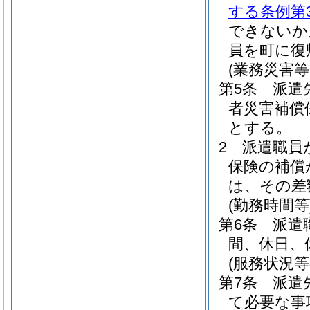
する条例第
できないか
員を町に復
(業務災害等
第5条
派遣
者災害補償
とする。
2
派遣職員
保険の補償
は、その差
(勤務時間等
第6条
派遣
間、休日、
(服務状況等
第7条
派遣
て必要な事