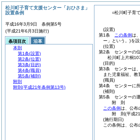
松川町子育て支援センター「おひさま」
設置条例
○松川町子育
平成16年3月9日 条例第5号
(設置)
(平成21年6月3日施行)
第1条
この条例
は
ー」という。)
を設
条項目次
沿革
(位置)
本則
第2条
センターの
第1条
(設置)
松川町上片桐10
第2条
(位置)
(目的)
第3条
(目的)
第3条
センターは
第4条
(職員)
また児童福祉、教
第5条
(補則)
(職員)
附則
第4条
センターに
附則
(平成21年条例第13号)
(補則)
第5条
センターの
附
則
この条例
は、公布
附
則
(平成2
(施行期日)
この条例は、公布