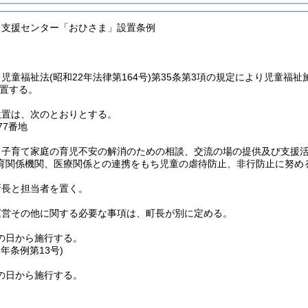
て支援センター「おひさま」設置条例
、児童福祉法
(昭和22年法律第164号)
第35条第3項の規定により児童福
置する。
位置は、次のとおりとする。
77番地
、子育て家庭の育児不安の解消のための相談、交流の場の提供及び支援
育関係機関、医療関係との連携をもち児童の虐待防止、非行防止に努め
所長と担当者を置く。
運営その他に関する必要な事項は、町長が別に定める。
の日から施行する。
1年
条例第13号)
の日から施行する。