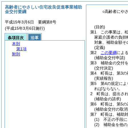
高齢者にやさしい住宅改良促進事業補助
金交付要綱
○高齢者にや
平成15年3月6日 要綱第8号
(目的)
(平成15年3月6日施行)
第1 この事業は、
家庭介護者の負担
条項目次
沿革
対象、補助金額そ
本則
(定義)
第1項
第2
この要綱
によ
附則
(補助金交付申請)
第3 補助金の交付
(交付決定)
第4 町長は、第3
(実績報告)
第5 第4の規定に
ればならない。
2 町長は、提出さ
(補助金の請求)
第6 町長は、第5
(補助金交付の取消
第7 町長は、補助
(1)
不正の手段に
(2)
補助金を他の