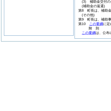
(3)
補助金交付の
(補助金の返還)
第8 町長は、補助
(その他)
第9 町長は、補助
第10
この要綱
に定
附
則
この要綱
は、公布