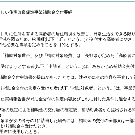
さしい住宅改良促進事業補助金交付要綱
松川町に住所を有する高齢者の居住環境を改善し、日常生活をできる限
軽減を図るため、松川町
(以下「町」という。)
が交付する高齢者にやさ
の他必要な事項を定めることを目的とする。
る「補助対象世帯」及び「補助対象経費」は、長野県が定めた「高齢者
を受けようとする者
(以下「申請者」という。)
は、あらかじめ補助金交付
の補助金交付申請書の提出があったときは、速やかにその内容を審査して
より補助金交付の決定を受けた者
(以下「補助対象者」という。)
は、事業
れた実績報告書が補助金交付の決定内容及びこれに付した条件に適合す
の2項の規定による補助金の交付額の確定後、補助対象者から提出される
)
対象者が次の各号の1に該当した場合には、補助金の交付の全部又は一部
より補助金を受けたとき。
用途に使用したとき。