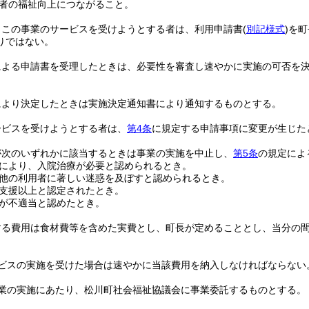
者の福祉向上につながること。
、この事業のサービスを受けようとする者は、利用申請書
(
別記様式
)
を町
りではない。
による申請書を受理したときは、必要性を審査し速やかに実施の可否を
により決定したときは実施決定通知書により通知するものとする。
ービスを受けようとする者は、
第4条
に規定する申請事項に変更が生じた
が次のいずれかに該当するときは事業の実施を中止し、
第5条
の規定によ
により、入院治療が必要と認められるとき。
他の利用者に著しい迷惑を及ぼすと認められるとき。
支援以上と認定されたとき。
が不適当と認めたとき。
する費用は食材費等を含めた実費とし、町長が定めることとし、当分の間、
ービスの実施を受けた場合は速やかに当該費用を納入しなければならない
事業の実施にあたり、松川町社会福祉協議会に事業委託するものとする。