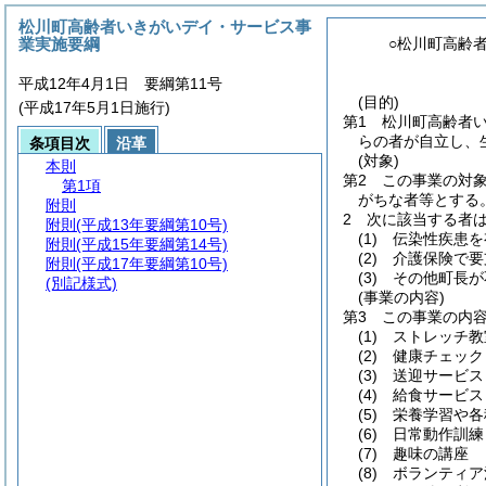
松川町高齢者いきがいデイ・サービス事
業実施要綱
○松川町高齢
平成12年4月1日 要綱第11号
(目的)
(平成17年5月1日施行)
第1 松川町高齢者
らの者が自立し、
条項目次
沿革
(対象)
本則
第2 この事業の対
第1項
がちな者等とする
附則
2 次に該当する者
附則
(平成13年要綱第10号)
(1)
伝染性疾患を
附則
(平成15年要綱第14号)
(2)
介護保険で要
附則
(平成17年要綱第10号)
(3)
その他町長が
(別記様式)
(事業の内容)
第3 この事業の内
(1)
ストレッチ教
(2)
健康チェック
(3)
送迎サービス
(4)
給食サービス
(5)
栄養学習や各
(6)
日常動作訓練
(7)
趣味の講座
(8)
ボランティア