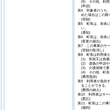
(9)
その他、利用
(申請)
第4 対象者のうち
めた場合はこの限
(登録)
第5 町長は、前条
い。
(通知)
第6 町長は、前条
(変更の届出)
第7 この事業のサ
(登録の取消し)
第8 町長は利用者
(1)
疾病又は負傷
(2)
虚偽の申請や
(3)
介護保険で要
(4)
その他、町長
(費用負担)
第9 利用者が負担
ることができる。
(費用の納入)
第10 利用者はサ
(委託)
第11 町長はこの
(補則)