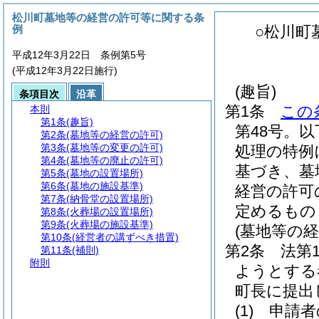
松川町墓地等の経営の許可等に関する条
例
○松川町
平成12年3月22日 条例第5号
(平成12年3月22日施行)
(趣旨)
条項目次
沿革
第1条
この
本則
第1条
(趣旨)
第48号。
第2条
(墓地等の経営の許可)
第3条
(墓地等の変更の許可)
処理の特例
第4条
(墓地等の廃止の許可)
基づき、墓
第5条
(墓地の設置場所)
第6条
(墓地の施設基準)
経営の許可
第7条
(納骨堂の設置場所)
定めるもの
第8条
(火葬場の設置場所)
第9条
(火葬場の施設基準)
(墓地等の経
第10条
(経営者の講ずべき措置)
第2条
法第
第11条
(補則)
附則
ようとする
町長に提出
(1)
申請者