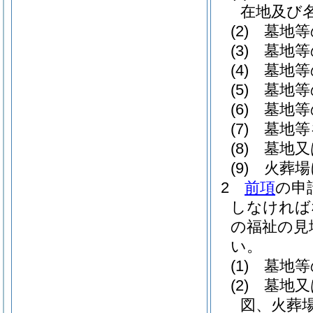
在地及び
(2)
墓地等
(3)
墓地等
(4)
墓地等
(5)
墓地等
(6)
墓地等
(7)
墓地等
(8)
墓地又
(9)
火葬場
2
前項
の申
しなければ
の福祉の見
い。
(1)
墓地等
(2)
墓地又
図、火葬