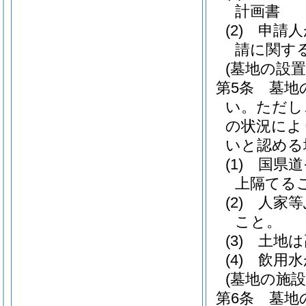
計画書
(2)
申請人
請に関す
(墓地の設置
第5条
墓地
い。
ただし
の状況によ
いと認める
(1)
国県道
上隔てる
(2)
人家等
こと。
(3)
土地は
(4)
飲用水
(墓地の施設
第6条
墓地