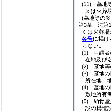
(11)
墓地
又は火葬
(墓地等の変
第3条
法第
くは火葬場
各号
に掲げ
らない。
(1)
申請者
在地及び
(2)
墓地等
(3)
墓地の
所在地、
(4)
墓地の
敷地所有
(5)
納骨堂
設の構造