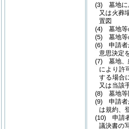
(3)
墓地に
又は火葬
置図
(4)
墓地等
(5)
墓地等
(6)
申請者
意思決定
(7)
墓地、
により許
する場合
又は当該
(8)
墓地等
(9)
申請者
は規約、
(10)
申請
議決書の