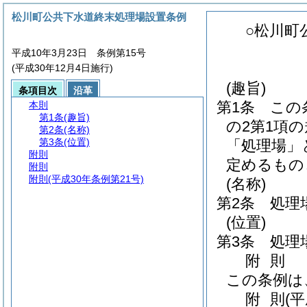
松川町公共下水道終末処理場設置条例
○松川町
平成10年3月23日 条例第15号
(平成30年12月4日施行)
(趣旨)
条項目次
沿革
第1条
この
本則
第1条
(趣旨)
の2第1項
第2条
(名称)
第3条
(位置)
「処理場」
附則
定めるもの
附則
附則
(平成30年条例第21号)
(名称)
第2条
処理
(位置)
第3条
処理
附
則
この条例は
附
則
(