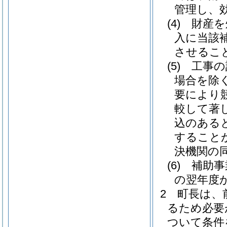
管理し、
(4)
財産を
入に当該
させるこ
(5)
工事の
場合を除
要により
較して著
込のある
すること
決機関の
(6)
補助事
の翌年度
2 町長は
るため必要
ついて条件