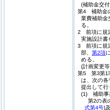
(補助金交
第4 補助
業費補助金
る。
2 前項に規
実施設計書
3 前項に規
部、
第2項
める。
(計画変更
第5 第3第
は、次の各
提出して行
(1)
補助事
第2の表
式第4号
)