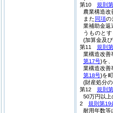
第10
規則第
農業構造改
また
同項
の
業補助金返
うものとす
(加算金及
第11
規則第
業構造改善
第17号
)
を
業構造改善
第18号
)
を
(財産処分の
第12
規則第
50万円以
2
規則第19
耐用年数等