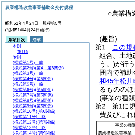
農業構造改善事業補助金交付規程
○農業構
昭和51年4月24日 規程第5号
(昭和51年4月24日施行)
(趣旨)
条項目次
沿革
第1
この規
本則
第1項
組合、土地
附則
(様式第1号)
略
う。)
が行
(様式第2号)
(第4、第8関係)
囲内で補助
(様式第3号)
略
(様式第4号)
(第5関係)
和45年松
(様式第5号)
略
るもののほ
(様式第6号)
(第5関係)
(様式第7号)
(第5関係)
(事業の種
(様式第8号)
(第5関係)
第2 第1に
(様式第9号)
(第5関係)
(様式第10号)
(第6関係)
費及びこれ
(様式第11号)
略
(様式第12号)
(第7関係)
事業の種
(様式第13号)
略
(様式第14号)
(第9関係)
農業構造改善事業