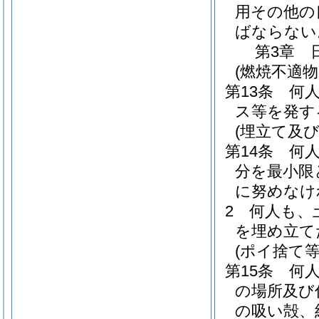
用その他の
ばならない
第3章
(燃焼不適物
第13条
何
ス等を発す
(埋立て及
第14条
何
分を最小限
に努めなけ
2
何人も、
を埋め立て
(ポイ捨て等
第15条
何
の場所及び
の吸い殻、