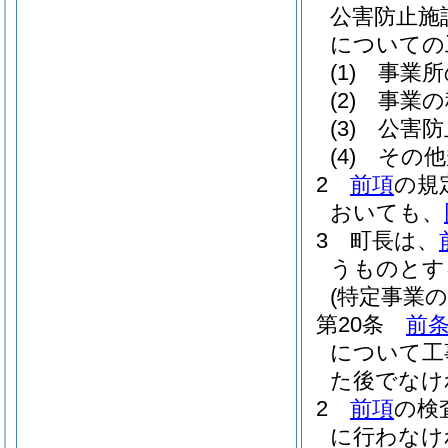
公害防止施
についての
(1)
事業所
(2)
事業の
(3)
公害防
(4)
その他
2
前項
の規
おいても、
3
町長は、
うものとす
(特定事業の
第20条
前
について工
た後でなけ
2
前項
の検
に行わなけ