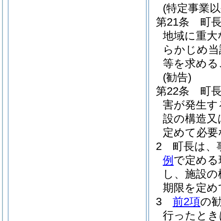
(特定事業
第21条
町
地域に重大
らかじめ当
等を求める
(勧告)
第22条
町
害が発生す
設の構造又
定めて必要
2
町長は、
例
で定める
し、施設の
期限を定め
3
前2項
の
行ったとき