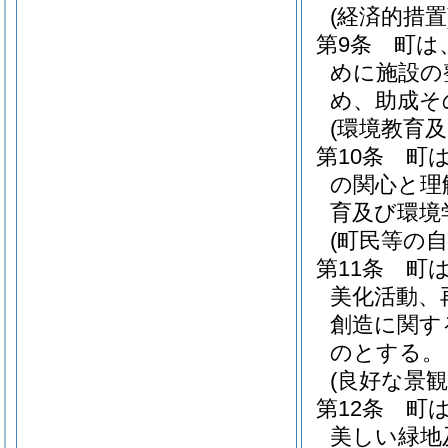
(経済的措置
第9条
町は
めに施設の
め、助成そ
(環境教育
第10条
町
の関心と理
育及び環境
(町民等の
第11条
町
美化活動、
創造に関す
のとする。
(良好な景観
第12条
町
美しい緑地