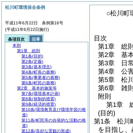
松川町環境保全条例
○松川町
平成11年6月22日 条例第16号
(平成11年6月22日施行)
目次
条項目次
沿革
第1章
総
本則
第1章
総則
第2章
基
第1条
(目的)
第2条
(定義)
第3章
日
第3条
(基本理念)
第4章
公
第4条
(町長の責務)
第5条
(事業者の責務)
第5章
松
第6条
(町民の責務)
第6章
雑
第2章
基本的施策等
第7条
(環境基本計画)
附則
第8条
(規制的措置)
第1章
第9条
(経済的措置)
第10条
(環境教育及び環境学習の推
(目的)
進)
第1条
松川
第11条
(町民等の自発的な活動の推
進)
を目指し、
第12条
(良好な景観の形成)