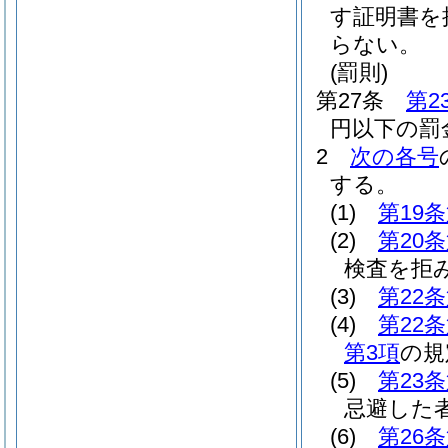
す証明書を
らない。
(罰則)
第27条
第2
円以下の罰
2
次の各号
する。
(1)
第19
(2)
第20
検査を拒
(3)
第22
(4)
第22
第3項
の規
(5)
第23
忌避した
(6)
第26