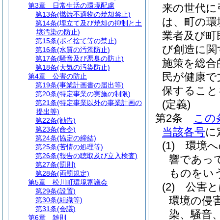
第3章
日常生活の環境配慮
来の世代に
第13条
(燃焼不適物の焼却禁止)
は、町の環
第14条
(埋立て及び焼却の抑制と土
壌汚染の防止)
業者及び町
第15条
(ポイ捨て等の禁止)
び創造に関
第16条
(水質の汚濁防止)
第17条
(騒音及び悪臭の防止)
施策を総合
第18条
(大気の汚染防止)
民が健康で
第4章
公害の防止
第19条
(事業計画書の届出等)
保すること
第20条
(特定事業の実施の制限)
(定義)
第21条
(特定事業以外の事業計画の
提出等)
第2条
この
第22条
(勧告)
第23条
(命令)
当該各号
に
第24条
(協定の締結)
(1)
環境へ
第25条
(苦情の処理等)
第26条
(報告の聴取及び立入検査)
響であっ
第27条
(罰則)
ものをい
第28条
(両罰規定)
第5章
松川町環境審議会
(2)
公害と
第29条
(設置)
環境の侵
第30条
(組織等)
第31条
(会議)
染、騒音
第6章
雑則