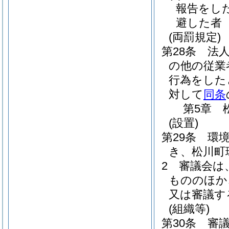
報告をし
避した者
(両罰規定)
第28条
法
の他の従業
行為をした
対して
同条
第5章
(設置)
第29条
環
き、松川町
2
審議会は
もののほか
又は審議す
(組織等)
第30条
審