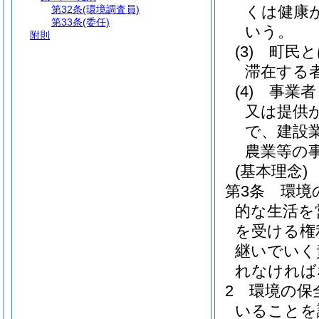
くは健康
第32条
(環境調査員)
第33条
(委任)
いう。
附則
(3)
町民と
滞在する
(4)
事業者
又は提供
で、建設
農業等の
(基本理念)
第3条
環境
的な生活を
を受ける権
継いでいく
れなければ
2
環境の保
いることを