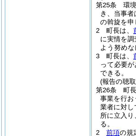
第25条
環
き、当事者
の斡旋を申
2
町長は、
に実情を調
よう努めな
3
町長は、
って必要が
できる。
(報告の聴
第26条
町
事業を行お
業者に対し
所に立入り
る。
2
前項
の規