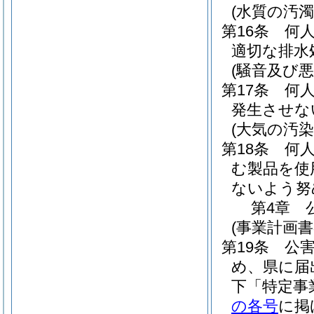
(水質の汚濁
第16条
何
適切な排水
(騒音及び悪
第17条
何
発生させな
(大気の汚染
第18条
何
む製品を使
ないよう努
第4章
(事業計画書
第19条
公
め、県に届
下「特定事
の各号
に掲