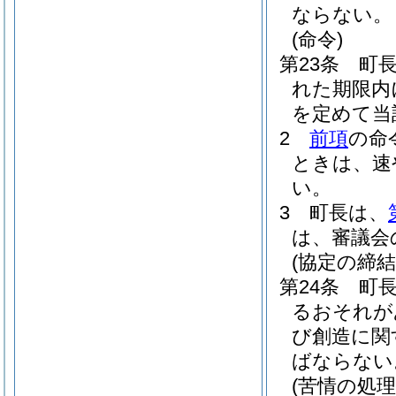
ならない。
(命令)
第23条
町
れた期限内
を定めて当
2
前項
の命
ときは、速
い。
3
町長は、
は、審議会
(協定の締結
第24条
町
るおそれが
び創造に関
ばならない
(苦情の処理