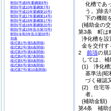
附則
(平成9年要綱第8号)
化槽であ
附則
(平成10年要綱第7号)
う。)
除去
附則
(平成15年要綱第10号)
附則
(平成17年要綱第14号)
下の機能
附則
(平成18年要綱第17号)
(補助金の交
附則
(平成18年要綱第20号)
附則
(平成19年告示第70号)
第3条
町は
附則
(令和3年告示第58号)
浄化槽を設
別表
様式第1号
(第5条関係)
金を交付す
様式第2号
(第6条関係)
2
前項
の規
様式第3号
(第6条関係)
様式第4号
(第7条関係)
しては、補
様式第5号
(第8条関係)
様式第6号
(第9条関係)
(1)
浄化槽
様式第7号
(第10条関係)
基準法
(昭
づく確認
(2)
住宅等
者。
(補助金額)
第4条
補助