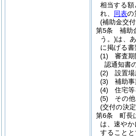
相当する額
れ、
同表
の
(補助金交付
第5条
補助
う。)
は、
に掲げる書
(1)
審査期
認通知書
(2)
設置場
(3)
補助事
(4)
住宅等
(5)
その他
(交付の決
第6条
町長
は、速やか
することと