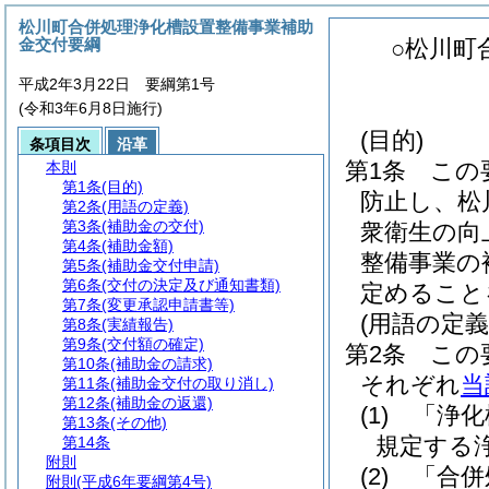
松川町合併処理浄化槽設置整備事業補助
金交付要綱
○松川町
平成2年3月22日 要綱第1号
(令和3年6月8日施行)
(目的)
条項目次
沿革
第1条
この
本則
第1条
(目的)
防止し、松
第2条
(用語の定義)
第3条
(補助金の交付)
衆衛生の向
第4条
(補助金額)
整備事業の
第5条
(補助金交付申請)
第6条
(交付の決定及び通知書類)
定めること
第7条
(変更承認申請書等)
(用語の定義
第8条
(実績報告)
第9条
(交付額の確定)
第2条
この
第10条
(補助金の請求)
それぞれ
当
第11条
(補助金交付の取り消し)
第12条
(補助金の返還)
(1)
「浄化
第13条
(その他)
規定する
第14条
附則
(2)
「合併
附則
(平成6年要綱第4号)