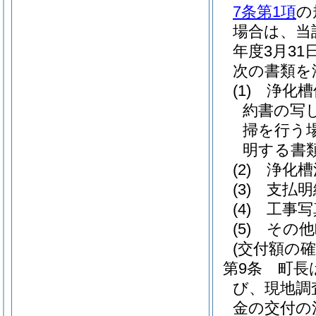
7条第1項
の
場合は、当
年度3月3
次の書類を
(1)
浄化槽
約書の写
掃を行う
明する書類
(2)
浄化槽
(3)
支払明
(4)
工事写
(5)
その他
(交付額の確
第9条
町長
び、現地調
金の交付の