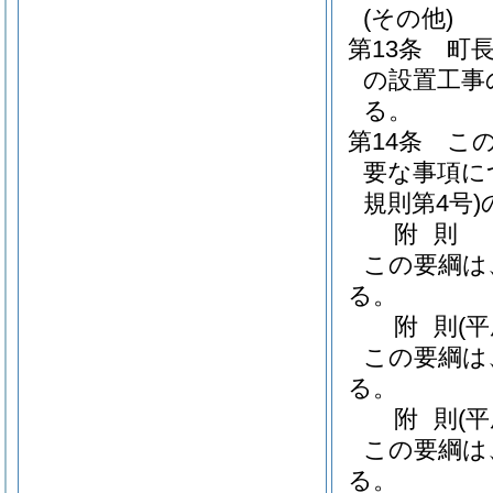
(その他)
第13条
町
の設置工事
る。
第14条
こ
要な事項に
規則第4号)
附
則
この要綱は
る。
附
則
(
この要綱は
る。
附
則
(
この要綱は
る。