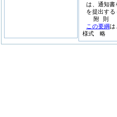
は、通知書
を提出する
附
則
この要綱
は
様式
略