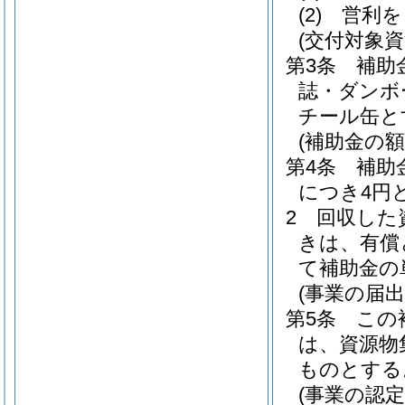
(2)
営利を
(交付対象資
第3条
補助
誌・ダンボ
チール缶と
(補助金の額
第4条
補助
につき4円
2
回収した
きは、有償
て補助金の
(事業の届出
第5条
この
は、資源物
ものとする
(事業の認定