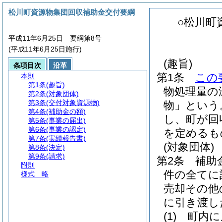
松川町資源物集団回収補助金交付要綱
○松川町
平成11年6月25日 要綱第8号
(平成11年6月25日施行)
(趣旨)
条項目次
沿革
第1条
この
本則
第1条
(趣旨)
物処理量の
第2条
(対象団体)
第3条
(交付対象資源物)
物」という
第4条
(補助金の額)
し、町が回
第5条
(事業の届出)
第6条
(事業の認定)
を定めるも
第7条
(実績報告書)
(対象団体)
第8条
(決定)
第9条
(請求)
第2条
補助
附則
件の全てに
様式
略
売却その他
に引き渡し
(1)
町内に