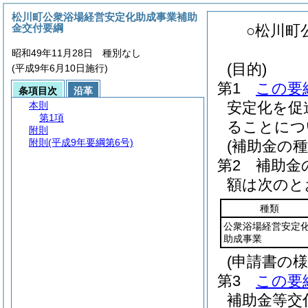
松川町公衆浴場経営安定化助成事業補助
金交付要綱
○松川町
昭和49年11月28日 種別なし
(目的)
(平成9年6月10日施行)
第1
この要
条項目次
沿革
安定化を促
本則
第1項
ることにつ
附則
附則
(平成9年要綱第6号)
(補助金の
第2 補助金
額は次のと
種類
公衆浴場経営安定
助成事業
(申請書の
第3
この要
補助金等交