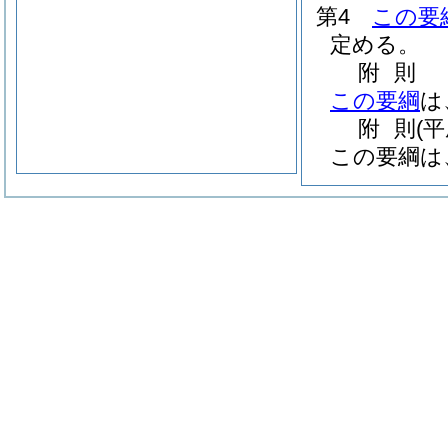
第4
この要
定める。
附
則
この要綱
は
附
則
(
この要綱は