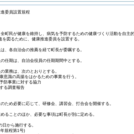
推進委員設置規程
、全町民が健康を維持し、病気を予防するための健康づくり活動を自主
進を図るために、健康推進委員を設置する。
員は、各自治会の推薦を経て町長が委嘱する。
員の任期は、自治会役員の任期期間中とする。
員の業務は、次のとおりとする。
康意識の高揚をはかるための事業を行う。
予防事業に対する協力
する調査報告
進のため必要に応じて、研修会、講習会、打合会を開催する。
定めることのほか、必要な事項は町長が別に定める。
の日から施行する。
0年
規程第1号)