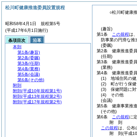
松川町健康推進委員設置規程
○松川町健康
昭和58年4月1日 規程第5号
(趣旨)
(平成17年6月1日施行)
第1条
この規程
は
防事業の円滑な推
条項目次
沿革
(委嘱)
本則
第2条
健康推進委
第1条
(趣旨)
(任期)
第2条
(委嘱)
第3条
健康推進委
第3条
(任期)
(業務)
第4条
(業務)
第4条
健康推進委
第5条
(会議)
(1)
地域住民の健
第6条
(その他)
(2)
町が行う保健
附則
(3)
保健問題に対
附則
(平成10年規程第1号)
(4)
その他
附則
(平成13年規程第2号)
(会議)
附則
(平成17年規程第2号)
第5条
健康事業推
(その他)
第6条
この規程
に
附
則
この規程
は、公布
附
則
(平成1