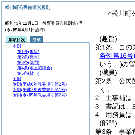
松川町公民館運営規則
○松川町
昭和43年12月1日 教育委員会規則第7号
(令和5年4月1日施行)
(趣旨)
条項目次
沿革
第1条
この
本則
第1条
(趣旨)
条例第16号
第2条
(職員)
第3条
(部門)
いう。)
の
第4条
(地区協議会)
(職員)
第5条
(貸与)
附則
第2条
公民
附則
(平成6年教委規則第2号)
く。
附則
(平成7年教委規則第1号)
附則
(令和5年教委規則第2号)
2
主事補は
3
書記は、
4
用務員は
(部門)
第3条
事業