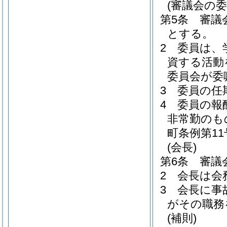
(審議会の委
第5条
審議
とする。
2
委員は、
資する活動
委員会が委
3
委員の任
4
委員の報
非常勤のも
町条例第11
(会長)
第6条
審議
2
会長は会
3
会長に事
がその職務
(補則)