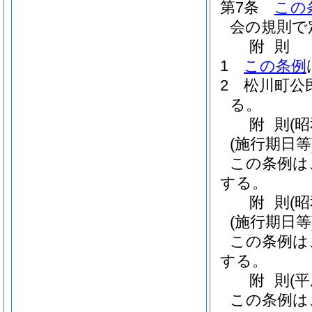
第7条
この
会の規則で
附
則
1
この条例
2
松川町公
る。
附
則
(
(施行期日等
この条例は
する。
附
則
(
(施行期日等
この条例は
する。
附
則
(
この条例は