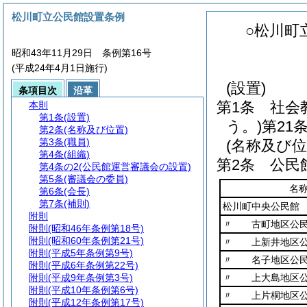
松川町立公民館設置条例
○松川町
昭和43年11月29日 条例第16号
(平成24年4月1日施行)
(設置)
条項目次
沿革
第1条
社会
本則
第1条
(設置)
う。)
第21
第2条
(名称及び位置)
第3条
(職員)
(名称及び位
第4条
(組織)
第2条
公民
第4条の2
(公民館運営審議会の設置)
第5条
(審議会の委員)
名
第6条
(会長)
第7条
(補則)
松川町中央公民館
附則
〃 古町地区公
附則
(昭和46年条例第18号)
附則
(昭和60年条例第21号)
〃 上新井地区公
附則
(平成5年条例第9号)
〃 名子地区公
附則
(平成6年条例第22号)
附則
(平成9年条例第3号)
〃 上大島地区公
附則
(平成10年条例第6号)
〃 上片桐地区公
附則
(平成12年条例第17号)