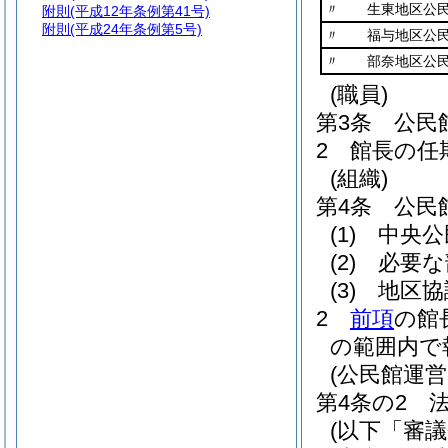
〃 生東地区公
附則
(平成12年条例第41号)
附則
(平成24年条例第5号)
〃 福与地区公
〃 部奈地区公
(職員)
第3条
公民
2
館長の任
(組織)
第4条
公民
(1)
中央公
(2)
必要な
(3)
地区協
2
前項
の館
の範囲内で
(公民館運
第4条の2
(以下「審