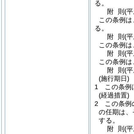
る。
附
則
(
この条例は
る。
附
則
(
この条例は
附
則
(
この条例は
附
則
(
(施行期日)
1
この条例
(経過措置)
2
この条例
の任期は、
する。
附
則
(