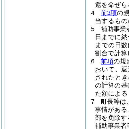
還を命ぜら
4
前3項
の
当するもの
5
補助事業
日までに納
までの日数
割合で計算
6
前項
の規
おいて、返
されたとき
の計算の基
た額による
7
町長等は
事情がある
部を免除す
補助事業者