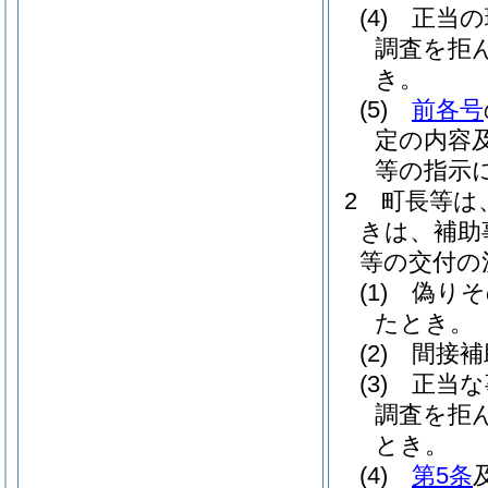
(4)
正当の
調査を拒
き。
(5)
前各号
定の内容
等の指示
2
町長等は
きは、補助
等の交付の
(1)
偽りそ
たとき。
(2)
間接補
(3)
正当な
調査を拒
とき。
(4)
第5条