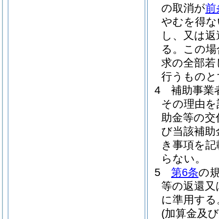
の取消が
前
やむを得な
し、又は返
る。
この場
求の全部若
行うものと
4
補助事業
その理由を
助金等の交
び当該補助
き事項を記
らない。
5
第6条
の
等の返還又
に準用する
(加算金及び