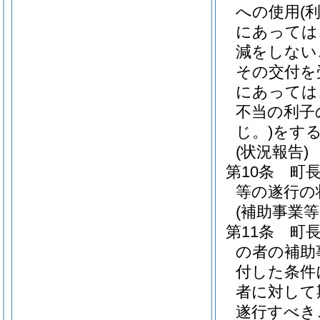
への使用
(
にあっては
減をしない
その交付を
にあっては
不当の利子
じ。)
をす
(状況報告)
第10条
町
等の遂行の
(補助事業
第11条
町
の者の補助
付した条件
者に対して
遂行すべき