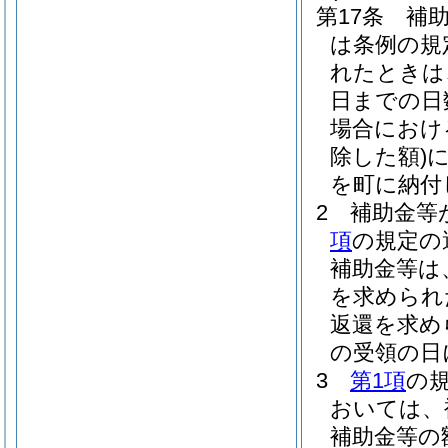
第17条
補
は条例の規
れたときは
日までの日
場合におけ
除した額)
に
を町に納付
2
補助金等
項
の規定の
補助金等は
を求められ
返還を求め
の受領の日
3
第1項
の
おいては、
補助金等の