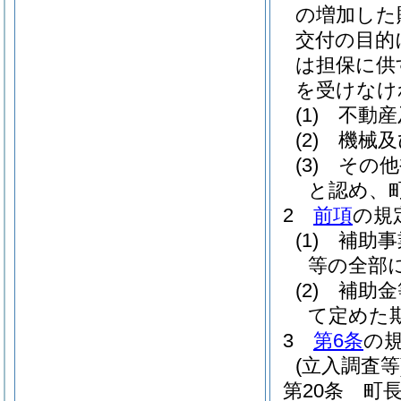
の増加した
交付の目的
は担保に供
を受けなけ
(1)
不動産
(2)
機械及
(3)
その他
と認め、
2
前項
の規
(1)
補助事
等の全部
(2)
補助金
て定めた
3
第6条
の
(立入調査等
第20条
町