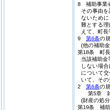
8
補助事業
その事由を
ないために
難とする理
えて、町長
9
第6条
の
(他の補助
第18条
町
当該補助金
しない場合
について交
いて、その
2
第6条
の
第5章
(財産の処分
第19条
補