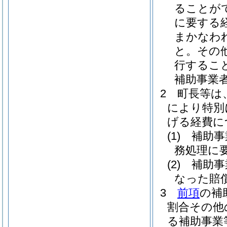
ることが
に要する
まかなわ
と。
その
行するこ
補助事業
2
町長等は
により特別
げる経費に
(1)
補助事
務処理に
(2)
補助事
なった賠
3
前項
の補
割合その他
る補助事業