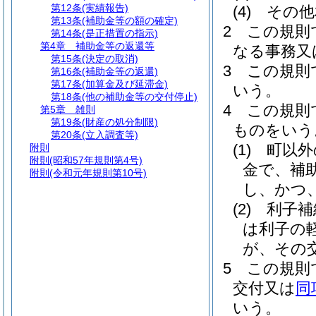
第12条
(実績報告)
(4)
その他
第13条
(補助金等の額の確定)
2
この規則
第14条
(是正措置の指示)
第4章
補助金等の返還等
なる事務又
第15条
(決定の取消)
3
この規則
第16条
(補助金等の返還)
第17条
(加算金及び延滞金)
いう。
第18条
(他の補助金等の交付停止)
4
この規則
第5章
雑則
第19条
(財産の処分制限)
ものをいう
第20条
(立入調査等)
(1)
町以外
附則
附則
(昭和57年規則第4号)
金で、補
附則
(令和元年規則第10号)
し、かつ
(2)
利子補
は利子の
が、その
5
この規則
交付又は
同
いう。