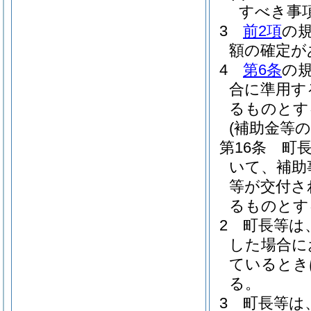
すべき事
3
前2項
の
額の確定が
4
第6条
の
合に準用す
るものとす
(補助金等の
第16条
町
いて、補助
等が交付さ
るものとす
2
町長等は
した場合に
ているとき
る。
3
町長等は