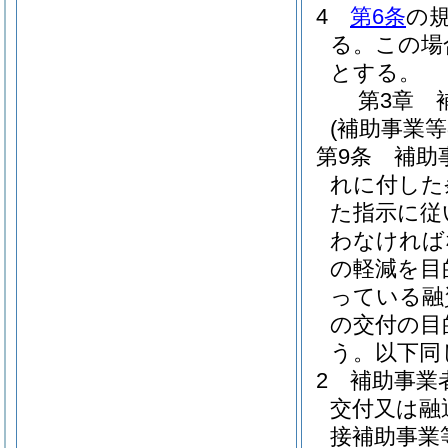
4
第6条
の
る。
この場
とする。
第3章
(補助事業等
第9条
補助
れに付した
た指示に従
わなければ
の軽減を目
っている融
の交付の目
う。以下同
2
補助事業
交付又は融
接補助事業