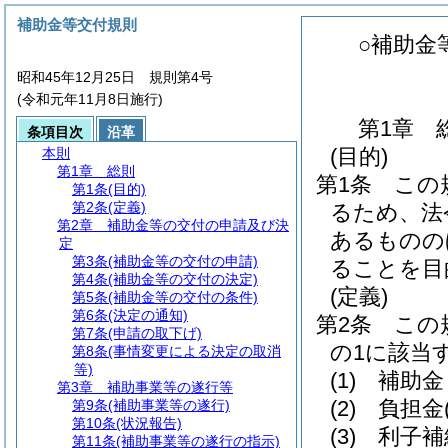
補助金等交付規則
○補助金
昭和45年12月25日 規則第4号
(令和元年11月8日施行)
第1章
条項目次
沿革
(目的)
本則
第1章
総則
第1条
この
第1条
(目的)
第2条
(定義)
るため、法
第2章
補助金等の交付の申請及び決
あるものの
定
第3条
(補助金等の交付の申請)
ることを目
第4条
(補助金等の交付の決定)
(定義)
第5条
(補助金等の交付の条件)
第6条
(決定の通知)
第2条
この
第7条
(申請の取下げ)
の1に該当
第8条
(事情変更による決定の取消
等)
(1)
補助金
第3章
補助事業等の遂行等
(2)
負担金
第9条
(補助事業等の遂行)
第10条
(状況報告)
(3)
利子補
第11条
(補助事業等の遂行の指示)