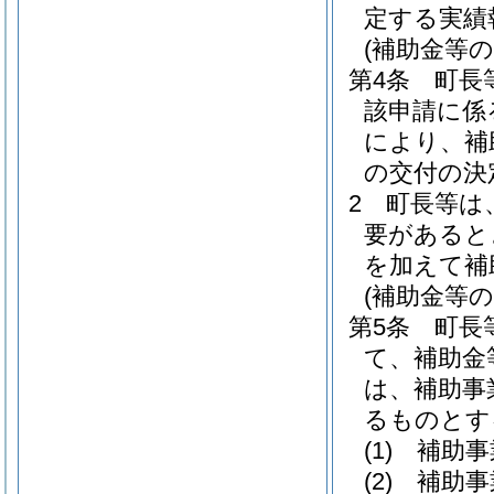
定する実績
(補助金等の
第4条
町長
該申請に係
により、補
の交付の決
2
町長等は
要があると
を加えて補
(補助金等の
第5条
町長
て、補助金
は、補助事
るものとす
(1)
補助事
(2)
補助事