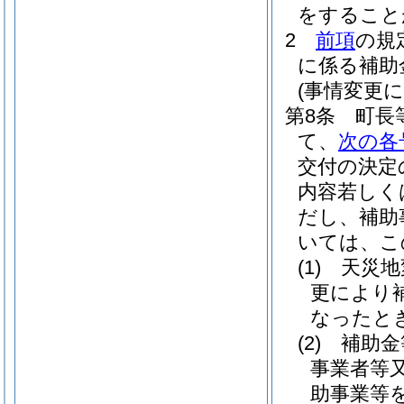
をすること
2
前項
の規
に係る補助
(事情変更
第8条
町長
て、
次の各
交付の決定
内容若しく
だし、補助
いては、こ
(1)
天災地
更により
なったと
(2)
補助金
事業者等
助事業等