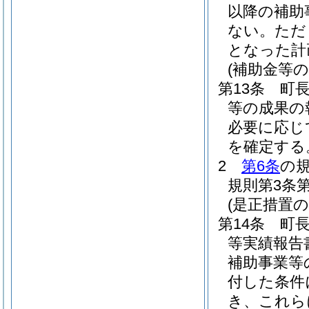
以降の補助
ない。
ただ
となった計
(補助金等の
第13条
町
等の成果の
必要に応じ
を確定する
2
第6条
の
規則第3条
(是正措置の
第14条
町
等実績報告
補助事業等
付した条件
き、これら