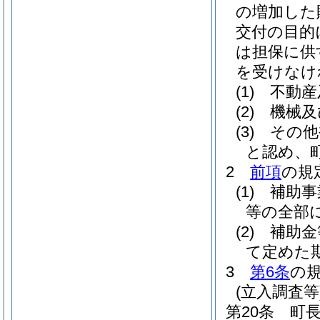
の増加した
交付の目的
は担保に供
を受けなけ
(1)
不動産
(2)
機械及
(3)
その他
と認め、
2
前項
の規
(1)
補助事
等の全部
(2)
補助金
て定めた
3
第6条
の
(立入調査等
第20条
町