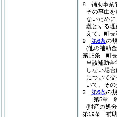
8
補助事業
その事由を
ないために
難とする理
えて、町長
9
第6条
の
(他の補助
第18条
町
当該補助金
しない場合
について交
いて、その
2
第6条
の
第5章
(財産の処分
第19条
補