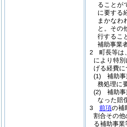
ることが
に要する
まかなわ
と。
その
行するこ
補助事業
2
町長等は
により特別
げる経費に
(1)
補助事
務処理に
(2)
補助事
なった賠
3
前項
の補
割合その他
る補助事業