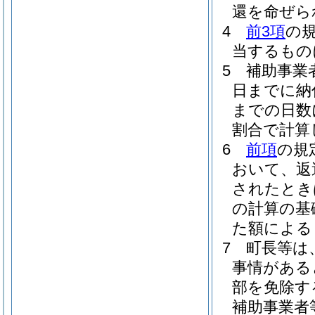
還を命ぜら
4
前3項
の
当するもの
5
補助事業
日までに納
までの日数
割合で計算
6
前項
の規
おいて、返
されたとき
の計算の基
た額による
7
町長等は
事情がある
部を免除す
補助事業者