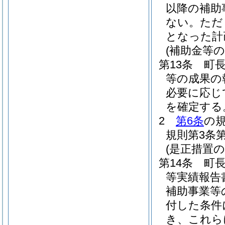
以降の補助
ない。
ただ
となった計
(補助金等の
第13条
町
等の成果の
必要に応じ
を確定する
2
第6条
の
規則第3条
(是正措置の
第14条
町
等実績報告
補助事業等
付した条件
き、これら