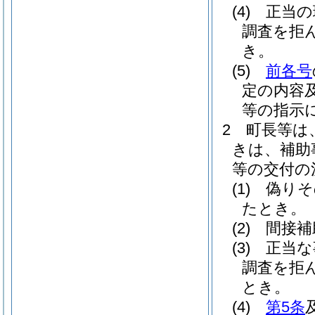
(4)
正当の
調査を拒
き。
(5)
前各号
定の内容
等の指示
2
町長等は
きは、補助
等の交付の
(1)
偽りそ
たとき。
(2)
間接補
(3)
正当な
調査を拒
とき。
(4)
第5条