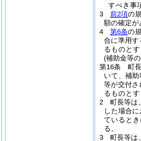
すべき事
3
前2項
の
額の確定が
4
第6条
の
合に準用す
るものとす
(補助金等の
第16条
町
いて、補助
等が交付さ
るものとす
2
町長等は
した場合に
ているとき
る。
3
町長等は