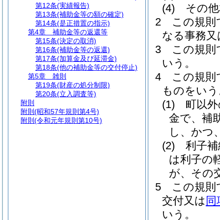
第12条
(実績報告)
(4)
その他
第13条
(補助金等の額の確定)
2
この規則
第14条
(是正措置の指示)
第4章
補助金等の返還等
なる事務又
第15条
(決定の取消)
3
この規則
第16条
(補助金等の返還)
第17条
(加算金及び延滞金)
いう。
第18条
(他の補助金等の交付停止)
4
この規則
第5章
雑則
第19条
(財産の処分制限)
ものをいう
第20条
(立入調査等)
(1)
町以外
附則
附則
(昭和57年規則第4号)
金で、補
附則
(令和元年規則第10号)
し、かつ
(2)
利子補
は利子の
が、その
5
この規則
交付又は
同
いう。