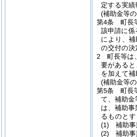
定する実績
(補助金等の
第4条
町長
該申請に係
により、補
の交付の決
2
町長等は
要があると
を加えて補
(補助金等の
第5条
町長
て、補助金
は、補助事
るものとす
(1)
補助事
(2)
補助事