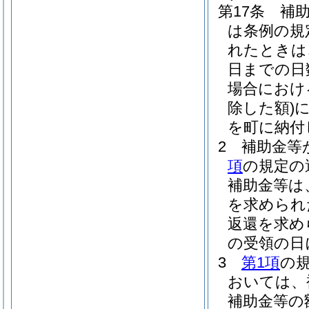
第17条
補
は条例の規
れたときは
日までの日
場合におけ
除した額)
に
を町に納付
2
補助金等
項
の規定の
補助金等は
を求められ
返還を求め
の受領の日
3
第1項
の
おいては、
補助金等の