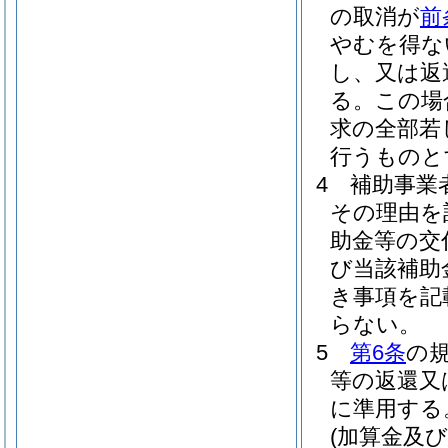
の取消が
前
やむを得な
し、又は返
る。
この場
求の全部若
行うものと
4
補助事業
その理由を
助金等の交
び当該補助
き事項を記
らない。
5
第6条
の
等の返還又
に準用する
(加算金及び