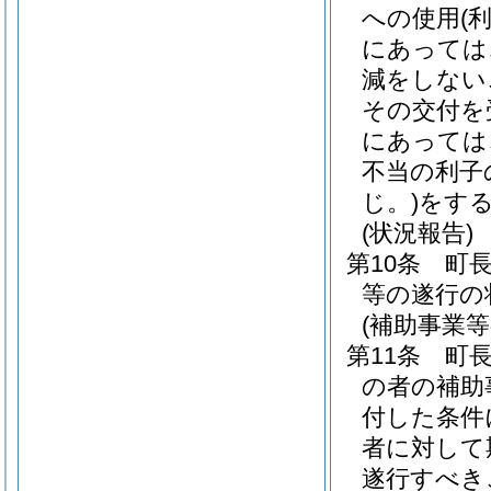
への使用
(
にあっては
減をしない
その交付を
にあっては
不当の利子
じ。)
をす
(状況報告)
第10条
町
等の遂行の
(補助事業
第11条
町
の者の補助
付した条件
者に対して
遂行すべき