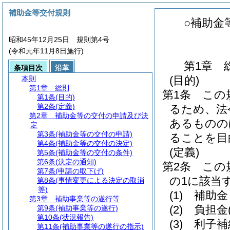
補助金等交付規則
○補助金
昭和45年12月25日 規則第4号
(令和元年11月8日施行)
第1章
条項目次
沿革
(目的)
本則
第1章
総則
第1条
この
第1条
(目的)
第2条
(定義)
るため、法
第2章
補助金等の交付の申請及び決
あるものの
定
第3条
(補助金等の交付の申請)
ることを目
第4条
(補助金等の交付の決定)
(定義)
第5条
(補助金等の交付の条件)
第6条
(決定の通知)
第2条
この
第7条
(申請の取下げ)
の1に該当
第8条
(事情変更による決定の取消
等)
(1)
補助金
第3章
補助事業等の遂行等
(2)
負担金
第9条
(補助事業等の遂行)
第10条
(状況報告)
(3)
利子補
第11条
(補助事業等の遂行の指示)