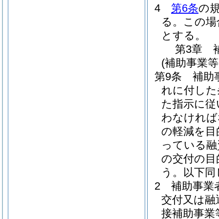
4
第6条
の
る。
この場
とする。
第3章
(補助事業等
第9条
補助
れに付した
た指示に従
わなければ
の軽減を目
っている融
の交付の目
う。以下同
2
補助事業
交付又は融
接補助事業