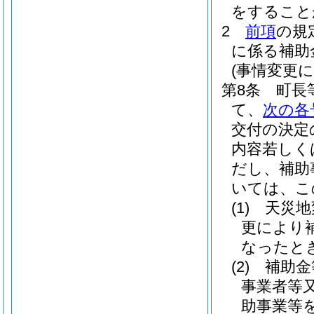
をすること
2
前項
の規
に係る補助
(事情変更
第8条
町長
て、
次の各
交付の決定
内容若しく
だし、補助
いては、こ
(1)
天災地
更により
なったと
(2)
補助金
事業者等
助事業等