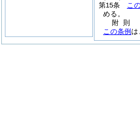
第15条
こ
める。
附
則
この条例
は