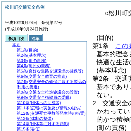
松川町交通安全条例
○松川町
平成10年9月24日 条例第27号
(平成10年9月24日施行)
(目的)
条項目次
沿革
第1条
この
本則
第1条
(目的)
基本的理念
第2条
(基本理念)
第3条
(町の責務)
快適な生活
第4条
(町民の責務)
(基本理念)
第5条
(良好な道路交通環境の確保等)
第6条
(交通安全教育の推進)
第2条
交通
第7条
(交通安全の確保に資する製品の
基本であり
利用の促進)
第8条
(交通安全推進協議会の設置)
ない。
第9条
(交通安全指導員の委嘱)
2
交通安全
第10条
(団体への助成等)
第11条
(広報の実施及び情報の提供)
かわってい
第12条
(交通死亡事故等発生時の措置)
的かつ積極
第13条
(体制の整備)
第14条
(団体等に対する顕彰)
(町の責務)
第15条
(委任)