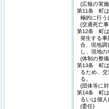
(広報の実
第11条
町
極的に行う
(交通死亡
第12条
町
発生する事
合、現地調
し、現地の
(体制の整備
第13条
町
るため、交
る。
(団体等に対
第14条
町
るいは個人
(委任)