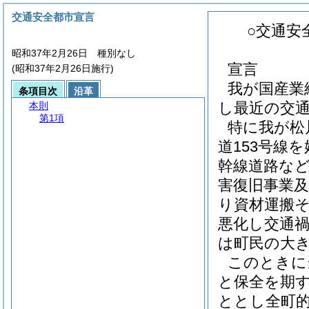
交通安全都市宣言
○交通安
昭和37年2月26日 種別なし
宣言
(昭和37年2月26日施行)
我が国産業
条項目次
沿革
し最近の交
本則
第1項
特に我が松
道153号線
幹線道路など
害復旧事業
り資材運搬
悪化し交通
は町民の大
このときに
と保全を期
ととし全町